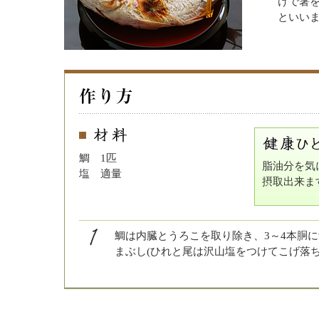
けで箸
といい
鯛 1匹
脂油分を気
塩 適量
摂取出来ま
鯛は内臓とうろこを取り除き、3～4本胴
まぶし(ひれと尾は沢山塩をつけてこげ落ち