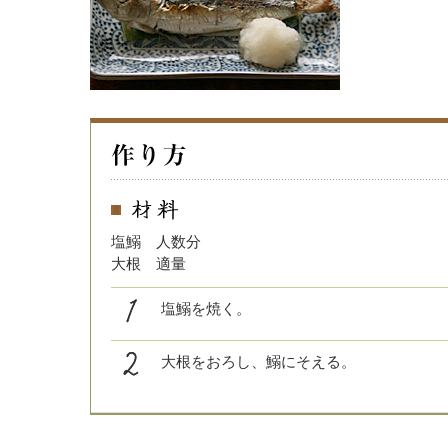
塩鰯 人数分
大根 適量
塩鰯を焼く。
大根をおろし、鰯にそえる。