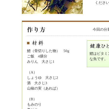
くださ
今回の分量
鱧（骨切りした物） 50g
鱧はビタミ
ご飯 4膳分
な魚です。
みりん 大さじ1
（A）
しょうゆ 大さじ2
酒 大さじ3
山椒の実（あれば）
（B）
もみのり