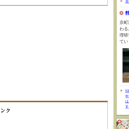
京
京町
わる
理研
てい
N
中
は
す