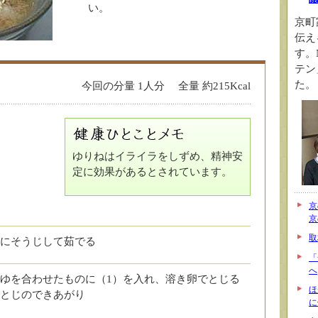
い。
京町
伝え
す。
テン
た。
今回の分量 1人分 全量 約215Kcal
ゆりねはイライラをしずめ、精神安
定に効果があるとされています。
京
京
取
にそうじして茹でる
「
へ
ゆを合わせたものに（1）を入れ、溶き卵でとじる
ほ
とじのできあがり
に