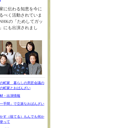
家に伝わる知恵を今に
るべく活動されていま
NHKの「ためしてガッ
」にも出演されまし
の町家 暮らしの意匠会議の
の町家とおばんざい
材・出演情報
一手間」で立派なおばんざい
かす（捨てる）もんでも何か
使って