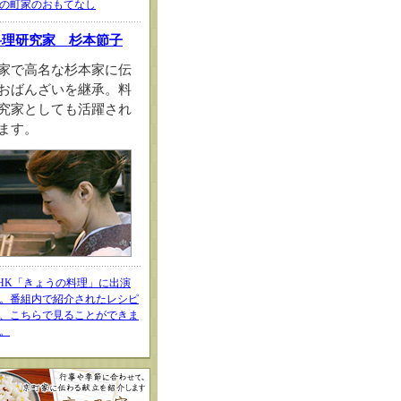
の町家のおもてなし
料理研究家 杉本節子
家で高名な杉本家に伝
おばんざいを継承。料
究家としても活躍され
ます。
HK「きょうの料理」に出演
。番組内で紹介されたレシピ
、こちらで見ることができま
。