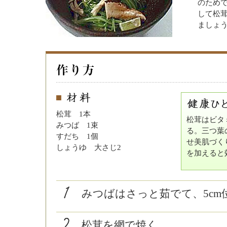
のため
して松
ましょ
松茸 1本
松茸はビタ
みつば 1束
る。三つ葉
すだち 1個
せ美肌づく
しょうゆ 大さじ2
を加えると
みつばはさっと茹でて、5cm
松茸を網で焼く