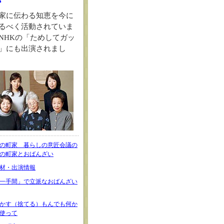
家に伝わる知恵を今に
るべく活動されていま
NHKの「ためしてガッ
」にも出演されまし
の町家 暮らしの意匠会議の
の町家とおばんざい
材・出演情報
一手間」で立派なおばんざい
かす（捨てる）もんでも何か
使って