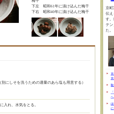
梅干
下左 昭和61年に漬け込んだ梅干
京町
下右 昭和40年に漬け込んだ梅干
伝え
す。
テン
た。
京
京
g （別にしそを洗うための適量のあら塩も用意する）
取
「
へ
ほ
に入れ、水気をとる。
に