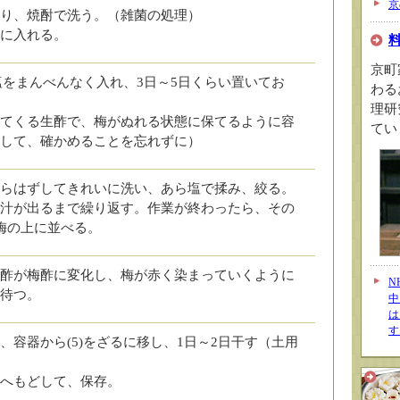
京
り、焼酎で洗う。（雑菌の処理）
に入れる。
京町
ら塩をまんべんなく入れ、3日～5日くらい置いてお
わる
理研
てくる生酢で、梅がぬれる状態に保てるように容
てい
して、確かめることを忘れずに）
らはずしてきれいに洗い、あら塩で揉み、絞る。
汁が出るまで繰り返す。作業が終わったら、その
梅の上に並べる。
酢が梅酢に変化し、梅が赤く染まっていくように
N
待つ。
中
は
す
、容器から(5)をざるに移し、1日～2日干す（土用
へもどして、保存。