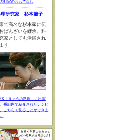
の町家のおもてなし
料理研究家 杉本節子
家で高名な杉本家に伝
おばんざいを継承。料
究家としても活躍され
ます。
HK「きょうの料理」に出演
。番組内で紹介されたレシピ
、こちらで見ることができま
。