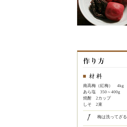
南高梅（紅梅） 4kg
あら塩 350～400
焼酎 2カップ
しそ 2束
梅は洗ってざる