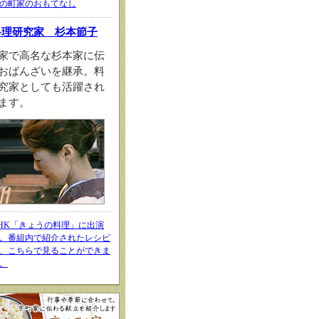
の町家のおもてなし
料理研究家 杉本節子
家で高名な杉本家に伝
おばんざいを継承。料
究家としても活躍され
ます。
HK「きょうの料理」に出演
。番組内で紹介されたレシピ
、こちらで見ることができま
。