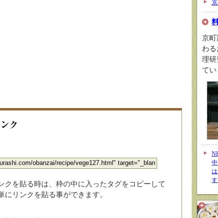
京
京町
わる
理研
てい
N
中
は
す
ンクを貼る時は、枠の中に入ったタグをコピーして
単にリンクを貼る事ができます。