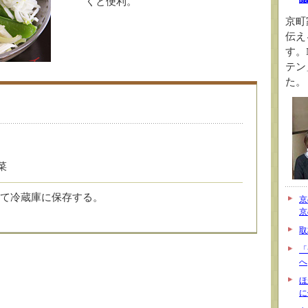
くと便利。
京町
伝え
す。
テン
た。
菜
て冷蔵庫に保存する。
京
京
取
「
へ
ほ
に