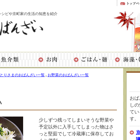
レシピや京町家の生活の知恵を紹介
とりさまのおばんざい一覧
,
お野菜のおばんざい一覧
おば
い
しの
てい
す。
少しずつ残ってしまいそうな野菜や
予定以外に入手してしまった物はさ
っと堅茹でして冷蔵庫に保存してお