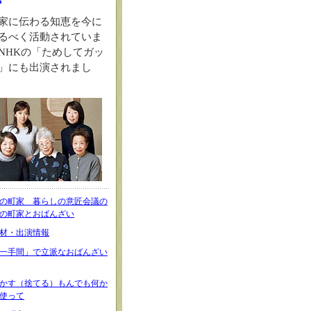
家に伝わる知恵を今に
るべく活動されていま
NHKの「ためしてガッ
」にも出演されまし
の町家 暮らしの意匠会議の
の町家とおばんざい
材・出演情報
一手間」で立派なおばんざい
かす（捨てる）もんでも何か
使って