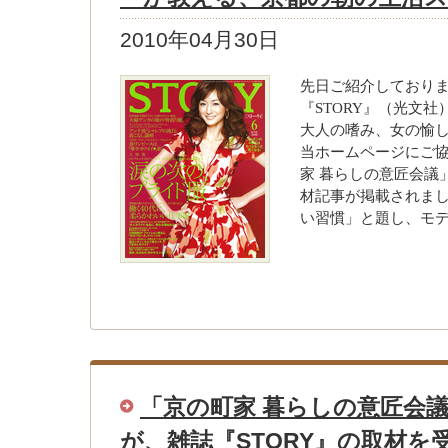
2010年04月30日
先日ご紹介しており
『STORY』（光文社
大人の嗜み、女の愉
当ホームページにご
家 暮らしの意匠会議
材記事が掲載されま
い習慣」と題し、モデ
「京の町家 暮らしの意匠会
が、雑誌『STORY』の取材を